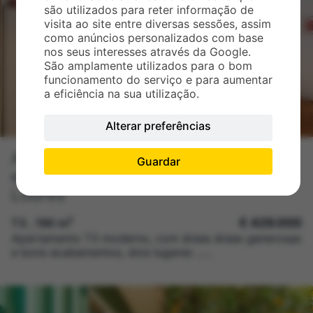
são utilizados para reter informação de
visita ao site entre diversas sessões, assim
como anúncios personalizados com base
nos seus interesses através da Google.
São amplamente utilizados para o bom
funcionamento do serviço e para aumentar
a eficiência na sua utilização.
Alterar preferências
Apartamento T3, com
Guardar
estacionamento e terraço, em
Loures
2
€
429.000
T3 , 190 m
Apartamento T3 moderno, com áreas áreas generosas
e bons acabamentos, dois lugares ......