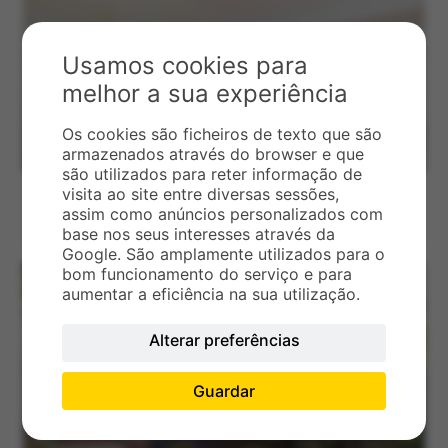
Usamos cookies para
melhor a sua experiência
Os cookies são ficheiros de texto que são
Oeiras, Lisboa
armazenados através do browser e que
são utilizados para reter informação de
2
visita ao site entre diversas sessões,
Apartamento T3 com 149 m
assim como anúncios personalizados com
€
595.000
base nos seus interesses através da
Google. São amplamente utilizados para o
bom funcionamento do serviço e para
aumentar a eficiência na sua utilização.
Alterar preferências
Guardar