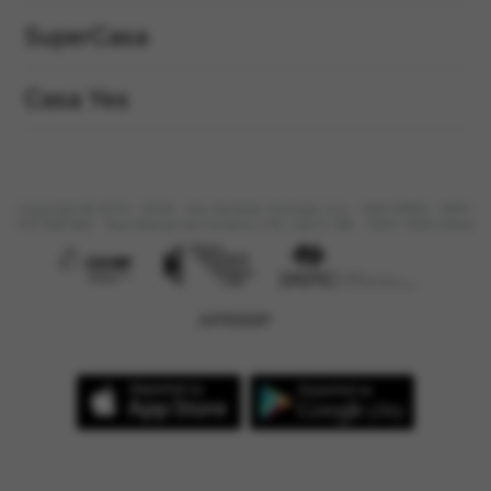
SuperCasa
Casa Yes
Copyright © 2019 - 2026 - Imo Vendido, Portugal, S.A. - AMI 16959 - NIPC
515 566 683 - Rua Manuel da Fonseca, nº6, Loja 5 / 6B - 1600-308 Lisboa