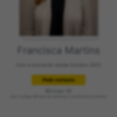
Francisca Martins
Com a imovendo desde Outubro 2022
Use o código QR para me adicionar à sua lista de contactos