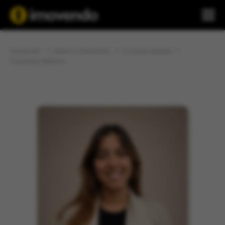
imovendo
Sobre a imovendo
A nossa equipa
Francisca Martins