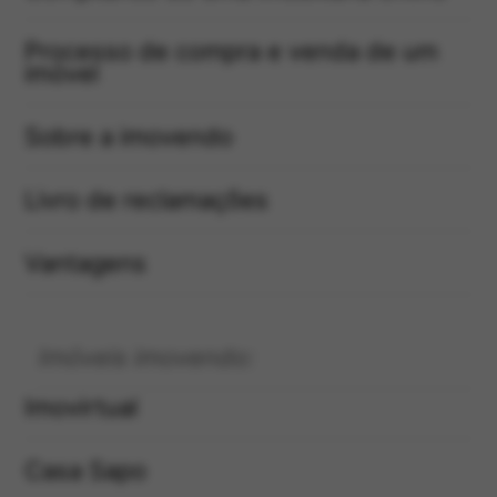
Processo de compra e venda de um
imóvel
Sobre a imovendo
Livro de reclamações
Vantagens
Imóveis imovendo:
Imovirtual
Casa Sapo