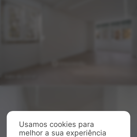
Sala de estar
Usamos cookies para
melhor a sua experiência