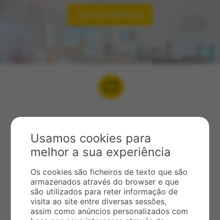
Ver mais 50 fotos
Sala de estar
Plantas
Usamos cookies para
melhor a sua experiência
Os cookies são ficheiros de texto que são
armazenados através do browser e que
são utilizados para reter informação de
visita ao site entre diversas sessões,
assim como anúncios personalizados com