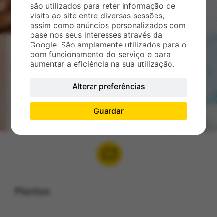
são utilizados para reter informação de
visita ao site entre diversas sessões,
Hall
assim como anúncios personalizados com
base nos seus interesses através da
Google. São amplamente utilizados para o
bom funcionamento do serviço e para
aumentar a eficiência na sua utilização.
Ver mais 56 fotos
Alterar preferências
Guardar
Sala de estar
Plantas