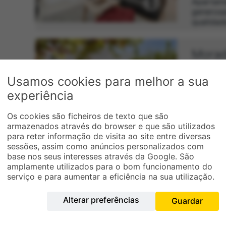
Apartam
generos
qualidade
Morad
total
equip
Usamos cookies para melhor a sua
experiência
€
750.0
T4 , 128
Os cookies são ficheiros de texto que são
Moradia 
armazenados através do browser e que são utilizados
incluído
para reter informação de visita ao site entre diversas
natural e 
sessões, assim como anúncios personalizados com
base nos seus interesses através da Google. São
amplamente utilizados para o bom funcionamento do
Morad
serviço e para aumentar a eficiência na sua utilização.
garag
Alterar preferências
Guardar
no Est
€
790.