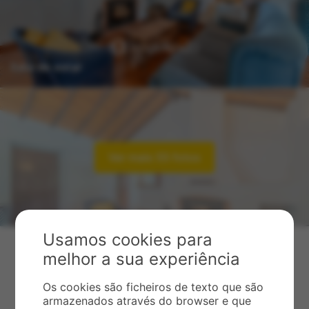
Sala de estar
Ver mais 55 fotos
Usamos cookies para
melhor a sua experiência
Sala de estar
Os cookies são ficheiros de texto que são
armazenados através do browser e que