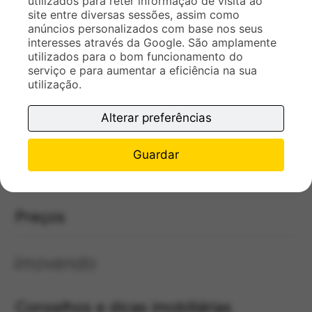
utilizados para reter informação de visita ao
Precisa de ajuda?
site entre diversas sessões, assim como
anúncios personalizados com base nos seus
interesses através da Google. São amplamente
Estudo de Mercado
utilizados para o bom funcionamento do
serviço e para aumentar a eficiência na sua
utilização.
Contatar
Alterar preferências
A nossa equipa
Guardar
Carreiras na imovendo
Preços
imovendo
Conselhos e dicas imobiliárias