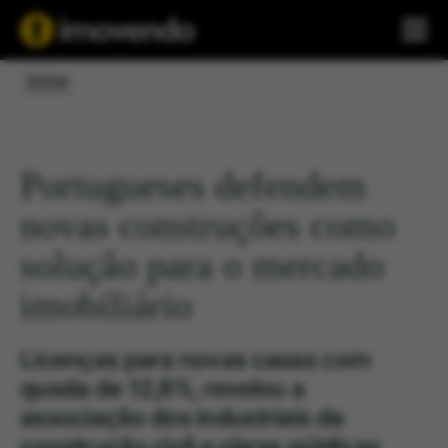
Voltar
Portugueses defendem
novas construções como
solução para o mercado
imobiliário
Licenças para novas casas com
queda de 12,8%, revelou a
associação dos industriais da
construção civil e obras públicas.