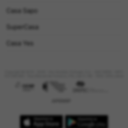
Casa Sapo
SuperCasa
Casa Yes
Copyright © 2019 - 2026 - Imo Vendido, Portugal, S.A. - AMI 16959 - NIPC
515 566 683 - Rua Manuel da Fonseca, nº6, Loja 5 / 6B - 1600-308 Lisboa