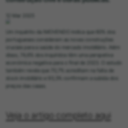
12 Mar 2025
Um inquérito da IMOVENDO indica que 60% dos
portugueses consideram as novas construções
cruciais para a saúde do mercado imobiliário. Além
disso, 74,6% dos inquiridos têm uma perspetiva
económica negativa para o final de 2023. O estudo
também revela que 70,7% acreditam na falta de
stock imobiliário e 93,3% confirmam a subida dos
preços das casas.
Veja o artigo completo aqui