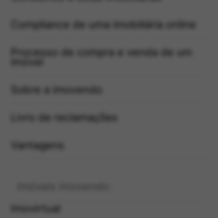
Compliance de uma imobiliária online
Processo de compra e venda de um
imóvel
Sobre a imovendo
Livro de reclamações
Vantagens
Imóveis imovendo:
Imovirtual